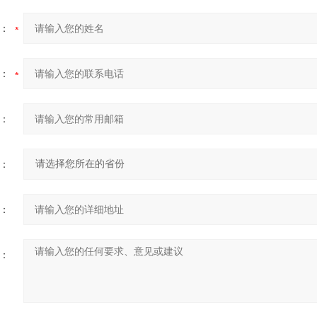
：
：
：
：
：
：