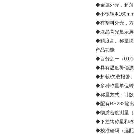
◆金属外壳，超薄
◆不锈钢Φ160
◆有塑料外壳，方
◆液晶背光显示屏
◆精度高、称量快
产品功能
◆百分之一（0.0
◆具有温度补偿漂
◆超载/欠载报警
◆多种称量单位转
◆称量方式：计数
◆配有RS232
◆物质密度测量（
◆下挂钩称量和称
◆校准砝码（选配