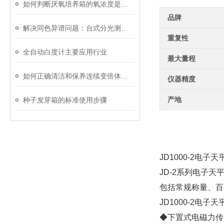
如何判断厌氧培养箱的氧浓度是否稳定？
品牌
解决同色异谱问题：台式分光测色仪的光谱数据分析
重复性
全自动白度计主要应用行业
最大量程
如何正确清洁和保养连续变倍体视显微镜？
仪器精度
产地
种子发芽箱的标准使用步骤
JD1000-2电子
JD-2系列电子天
包括常规称量、百
JD1000-2电子
◆下置式电磁力传