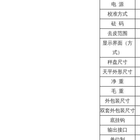
电 源
校准方式
砝 码
去皮范围
显示界面（方
式）
秤盘尺寸
天平外形尺寸
净 重
毛 重
外包装尺寸
双套外包装尺寸
底挂钩
输出接口
单位制