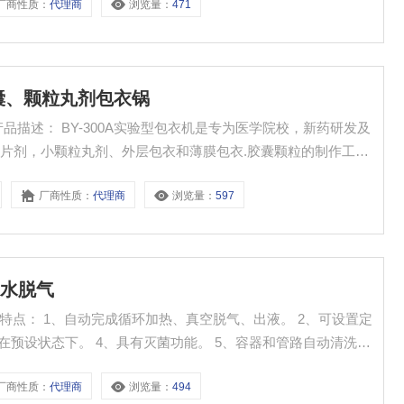
厂商性质：
代理商
浏览量：
471
胶囊、颗粒丸剂包衣锅
品描述： BY-300A实验型包衣机是专为医学院校，新药研发及
片剂，小颗粒丸剂、外层包衣和薄膜包衣.胶囊颗粒的制作工艺
以及满足其它领域的应用，适用于快速小批量包衣、抛光、上
厂商性质：
代理商
浏览量：
597
直径包衣锅，可快速更换。
子水脱气
能特点： 1、自动完成循环加热、真空脱气、出液。 2、可设置定
在预设状态下。 4、具有灭菌功能。 5、容器和管路自动清洗功
交互界面，操作便捷，实时显示介质参数。
厂商性质：
代理商
浏览量：
494