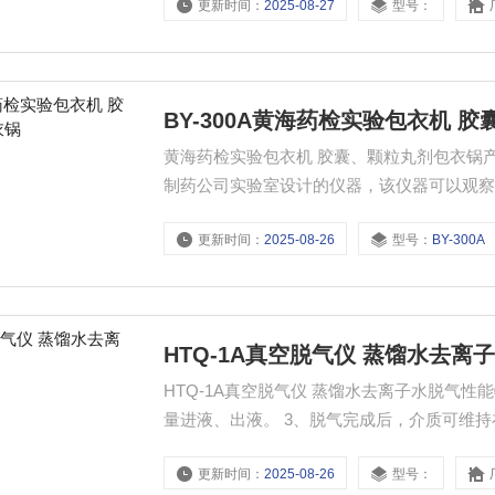
更新时间：
2025-08-27
型号：
BY-300A黄海药检实验包衣机 
黄海药检实验包衣机 胶囊、颗粒丸剂包衣锅产
制药公司实验室设计的仪器，该仪器可以观察
过程，用于医药、食品的研发和大学教学，
更新时间：
2025-08-26
型号：
BY-300A
色、烘干、混合等。1、配置Φ300和Φ200
HTQ-1A真空脱气仪 蒸馏水去离
HTQ-1A真空脱气仪 蒸馏水去离子水脱气性
量进液、出液。 3、脱气完成后，介质可维持
能。 6、三色液位提示灯。 7、触摸式人机
更新时间：
2025-08-26
型号：