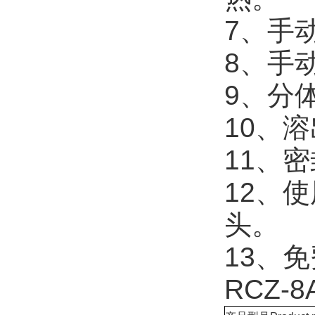
7、手
8、手
9、分
10、
11、
12、
头。
13、免
RCZ