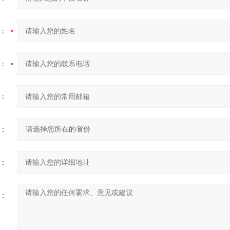
：
：
：
：
：
：