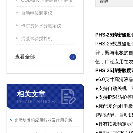
COD微波消解装置/消解仪
品牌
自动电位滴定仪
卡尔费休水分测定仪
PHS-25精密酸度
混凝试验搅拌机
PHS-25数显
律，既与电极的自
查看全部
值，广泛应用在农
PHS-25精密酸度
●6.0英寸高清液
●支持自动关机、
相关文章
●支持IP54防护等
RELATED ARTICLES
●标配复合pH电
智能提醒、自动
光照培养箱应用行业及作用分析
●具有读数稳定标
●自动识别GB 4.