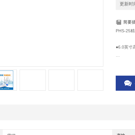
更新时间：
简要
PHS-2
●6.0英
●支持自
●支持IP
●标配复
智能提醒
●具有读数