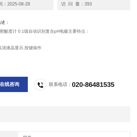
2025-08-28
访 问 量：393
描述：
5精密酸度计 0.1级自动识别复合pH电极主要特点：
寸高清液晶显示,按键操作
动关机、断电保护和恢复出厂设置等功能
54防护等级
020-86481535
在线咨询
联系电话：
合pH电极、电极支架、防尘罩和校准缓冲粉剂
、自动识别
稳定标志,智能提醒