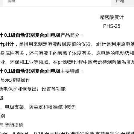
雷磁
产地
精密酸度计
PHS-25
计 0.1级自动识别复合pH电极
产品简介：
酸度计pH计，是指用来测定溶液酸碱度值的仪器。pH计是利用原
身属性有关，还与溶液里的氢离子浓度有关。原电池的电动势和
业、环保和工业等领域。在pH测定过程中应考虑待测溶液温度
计 0.1级自动识别复合pH电极
主要特点：
晶显示,按键操作
断电保护和恢复出厂设置等功能
级
极、电极支架、防尘罩和校准缓冲粉剂
识别
志,智能提醒
00pH、6.86pH、 9.18pH三种pH标准缓冲溶液,支持自定义pH