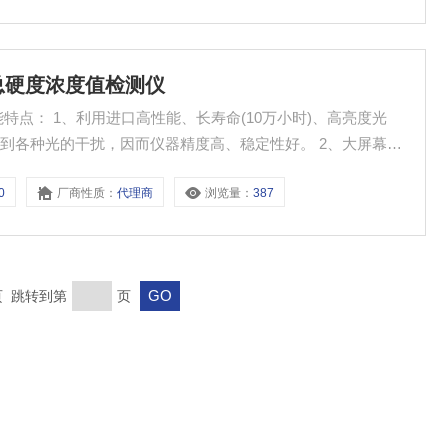
样总硬度浓度值检测仪
小时)、高亮度光
种光的干扰，因而仪器精度高、稳定性好。 2、大屏幕
留
0
厂商性质：
代理商
浏览量：
387
末页 跳转到第
页