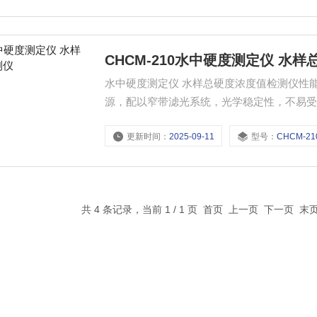
CHCM-210水中硬度测定仪 水
水中硬度测定仪 水样总硬度浓度值检测仪性能特点： 1、利用进口高性能、长寿命(10万
源，配以窄带滤光系统，光学稳定性，不易受到各
LCD中文显示，中文菜单操作，简便、直观。 3、测量数据可长久保存，工作曲线除出厂标定曲线外，还
更新时间：
2025-09-11
型号：
CHCM-21
有用户自行标定曲线。
共 4 条记录，当前 1 / 1 页 首页 上一页 下一页 