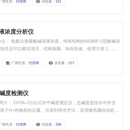
厂商性质：
代理商
浏览量：
161
溶液浓度分析仪
-S型酸碱浓
蚀并且可以擦拭清洗，结构新颖、响应快速、使用方便 2、测
计，先进的测量技术 4、可选择 %，mol/L，g/cm3和g/L
厂商性质：
代理商
浏览量：
157
种酸碱盐溶液的浓度值
总碱度检测仪
仪简介： CHTA-211台式水中碱度测定仪，总碱度是指水中所含
质子H+的物质的总量。仪器利用光学法，采用微电脑自动处理
适用于生活用水、饮用水、地表水和废水中总碱度的测定。
厂商性质：
代理商
浏览量：
396