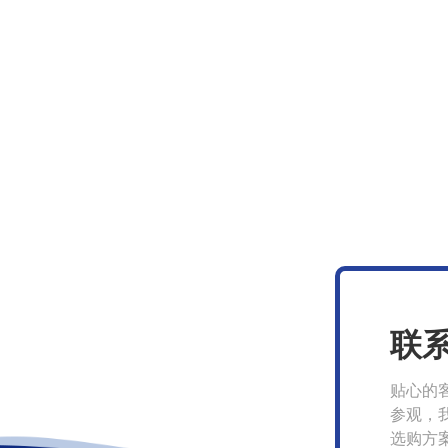
联
贴心的
参观，
选购方