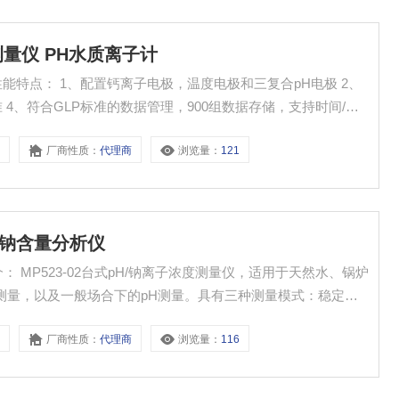
浓度测量仪 PH水质离子计
计性能特点： 1、配置钙离子电极，温度电极和三复合pH电极 2、
准 4、符合GLP标准的数据管理，900组数据存储，支持时间/日
2数据输出
​
厂商性质：
代理商
浏览量：
121
质​钠含量分析仪
 MP523-02台式pH/钠离子浓度测量仪，适用于天然水、锅炉
子测量，以及一般场合下的pH测量。具有三种测量模式：稳定的
，可满足的特定要求测量需求。900组数据存储，带有时间/日
​
厂商性质：
代理商
浏览量：
116
数据管理。随附万向电极架及自动搅拌器，方便使用。数