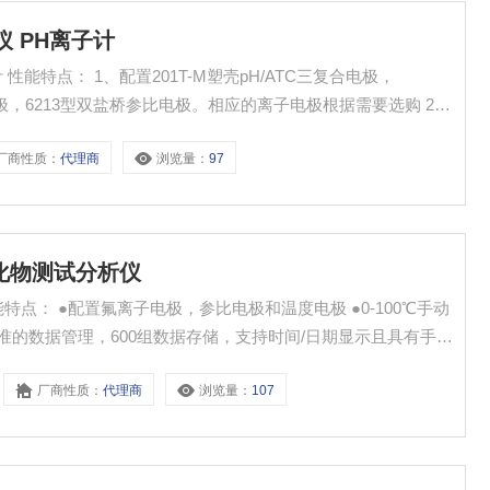
仪 PH离子计
 性能特点： 1、配置201T-M塑壳pH/ATC三复合电极，
温度电极，6213型双盐桥参比电极。相应的离子电极根据需要选购 2、
准 4、符合GLP标准的数据管理，900组数据存储，支持时间/日
厂商性质：
代理商
浏览量：
97
2数据输出
氟化物测试分析仪
特点： ●配置氟离子电极，参比电极和温度电极 ●0-100℃手动
标准的数据管理，600组数据存储，支持时间/日期显示且具有手
●3种测量模式：稳定的测量显示模式，定时测量模式和连续测量模
厂商性质：
代理商
浏览量：
107
g/L和ppm