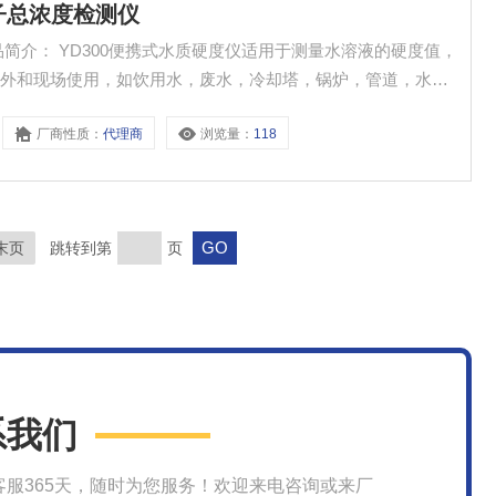
离子总浓度检测仪
简介： YD300便携式水质硬度仪适用于测量水溶液的硬度值，
野外和现场使用，如饮用水，废水，冷却塔，锅炉，管道，水产
9组数据存储。采用先进的数字处理技术，改善仪表的响应速度
厂商性质：
代理商
浏览量：
118
在恶劣的环境条件下使用；电池供电；坚固的手提箱，
末页
跳转到第
页
系我们
客服365天，随时为您服务！欢迎来电咨询或来厂