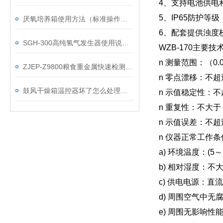
4、支持电池供电
5、IP65防护等
厌氧培养箱使用方法（标准操作流程）
6、配套提供浊度
SGH-300高纯氢气发生器使用说明书
WZB-170主要技
n 测量范围：（0.
ZJEP-Z9800粮食重金属快速检测仪技术
n 零点漂移：不超过±
鼓风干燥箱温控器坏了怎么处理维修？
n 示值稳定性：不超
n 重复性：不大于 
n 示值误差：不超
n 仪器正常工作条
a) 环境温度：(5～
b) 相对湿度：不
c) 供电电源：直流
d) 周围空气中无
e) 周围无影响性