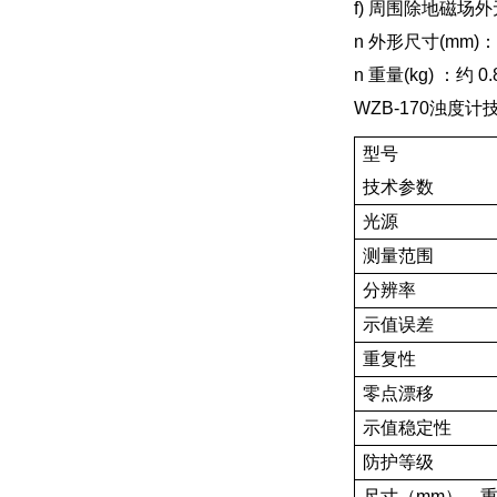
f) 周围除地磁
n 外形尺寸(mm)：2
n 重量(kg) ：约 0
WZB-170浊度
型号
技术参数
光源
测量范围
分辨率
示值误差
重复性
零点漂移
示值稳定性
防护等级
尺寸（mm），