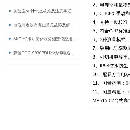
2、电导率测量模
实验室pH计怎么校准及注意事项
3、0-100℃手
4、支持自动校准
电位滴定仪有哪些常见故障及解决方法？
5、符合GLP标准
AKF-V6卡尔费休水分测定仪应用行业指标
6、3种测量模式
7、采用电导率测量
森信DGG-9030BDH不锈钢电热鼓风干燥箱
8、可切换电导率
9、IP54防水防尘
10、配易万向电
11、测量范围：0~2
12、测量精度：±0.
MP515-02台