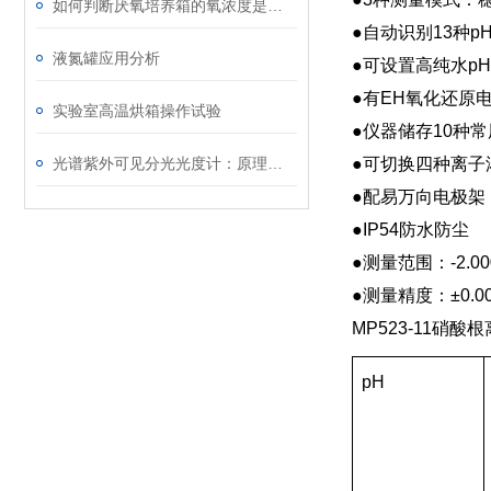
如何判断厌氧培养箱的氧浓度是否稳定？
●自动识别13种
液氮罐应用分析
●可设置高纯水p
●有EH氧化还原
实验室高温烘箱操作试验
●仪器储存10种
光谱紫外可见分光光度计：原理、应用与未来展望
●可切换四种离子浓度
●配易万向电极架
●IP54防水防尘
●测量范围：-2.000
●测量精度：±0.0
MP523-11硝
pH