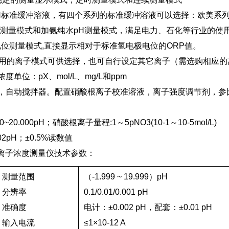
pH标准缓冲溶液，有四个系列的标准缓冲溶液可以选择：欧美系列
H测量模式和加氨纯水pH测量模式，满足电力、石化等行业的使
电位测量模式,直接显示相对于标准氢电极电位的ORP值。
常用的离子模式可供选择，也可自行设定其它离子（需选购相应的
单位：pX、mol/L、mg/L和ppm
，自动搅拌器。配置硝酸根离子校准溶液，离子强度调节剂，参
~20.000pH；硝酸根离子量程:1～5pNO3(10-1～10-5mol/L)
02pH；±0.5%读数值
酸根离子浓度测量仪技术参数：
测量范围
（-1.999 ~ 19.999）pH
分辨率
0.1/0.01/0.001 pH
准确度
电计：±0.002 pH，配套：±0.01 pH
输入电流
≤1×10-12 A