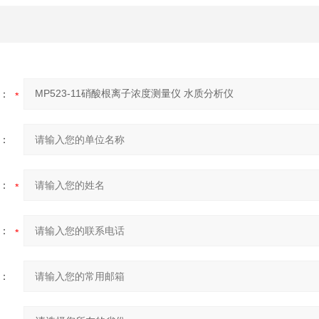
：
：
：
：
：