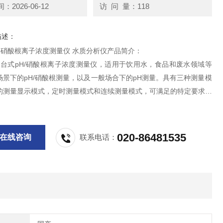
2026-06-12
访 问 量：118
描述：
-11硝酸根离子浓度测量仪 水质分析仪产品简介：
-11台式pH/硝酸根离子浓度测量仪，适用于饮用水，食品和废水领域等
场景下的pH/硝酸根测量，以及一般场合下的pH测量。具有三种测量模
的测量显示模式，定时测量模式和连续测量模式，可满足的特定要求测
900组数据存储，带有时间/日期显示，支持手动/自动定时数据存储，
管理。随附万向电极架及自动搅拌器，
020-86481535
在线咨询
联系电话：