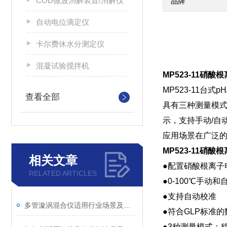
COD微波消解装置/消解仪
品牌
自动电位滴定仪
卡尔费休水分测定仪
混凝试验搅拌机
MP523-11硝
MP523-11
查看全部
具有三种测量模式
示，支持手动/自
应用场景在广泛的
MP523-11硝
相关文章
●配置硝酸根离子
RELATED ARTICLES
●0-100℃手动
●支持自动校准
多管漩涡混合仪适用行业场景及操作简要说明
●符合GLP标准
●3种测量模式：