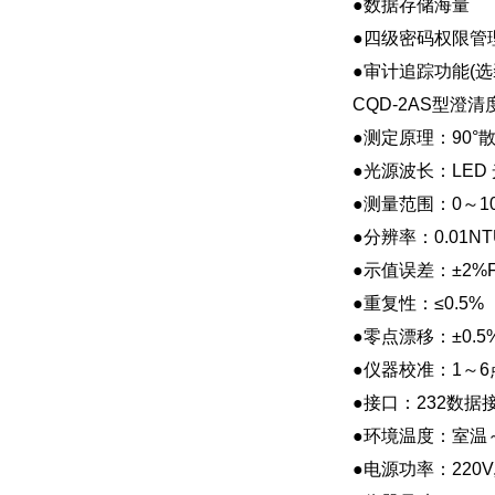
●数据存储海量
●四级密码权限管
●审计追踪功能(选
CQD-2AS型澄
●测定原理：90°
●光源波长：LED 
●测量范围：0～10
●分辨率：0.01NTU(
●示值误差：±2%F
●重复性：≤0.5%
●零点漂移：±0.5%
●仪器校准：1～6
●接口：232数
●环境温度：室温～
●电源功率：220V,