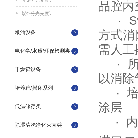
可见分光光度计
品腔内
紫外分光光度计
· S
方式消
粮油设备
需人工
电化学/水质/环保检测类
· 所
干燥箱设备
以消除
培养箱/摇床系列
· 培
涂层
低温储存类
· 内
除湿清洗净化灭菌类