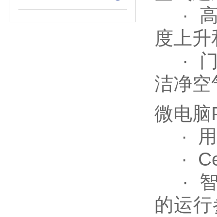
· 高
度上升
· 门
洁净空
微电脑
· 用
· Ce
· 智
的运行